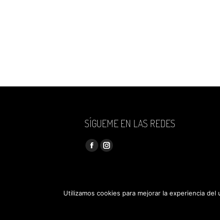
SÍGUEME EN LAS REDES
Encuéntranos en:
Facebook
Instagram
page
page
opens
opens
in
in
Utilizamos cookies para mejorar la experiencia del
new
new
Desarrollado por
control m estudio
window
window