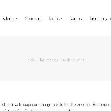
Galerías
Sobre mí
Tarifas
Cursos
Tarjeta rega
Galerías
Sobre mí
Tarifas
Cursos
Tarjeta regal
Estás aquí:
Inicio
Testimonios
Alicia · alumna
nista en su trabajo con una gran virtud: sabe enseñar. Reconoce