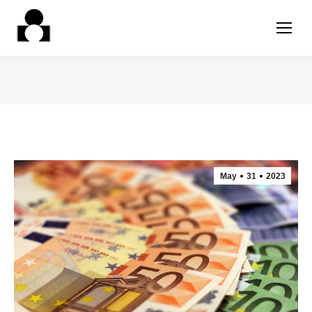
Estás aquí:
May
31
2023