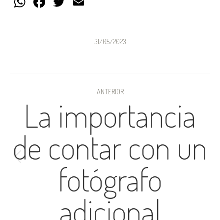
WhatsApp
Facebook
Twitter
Email
31/05/2023
NAVEGACIÓN
ANTERIOR
La importancia
ENTRE
PUBLICACIONES
de contar con un
Publicación
fotógrafo
anterior:
adicional